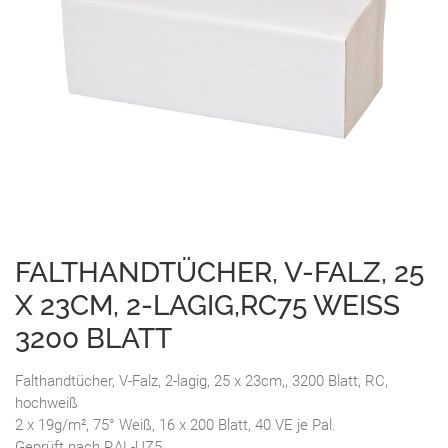
FALTHANDTÜCHER, V-FALZ, 25
X 23CM, 2-LAGIG,RC75 WEISS 3
200 BLATT
Falthandtücher, V-Falz, 2-lagig, 25 x 23cm,, 3200 Blatt, RC,
hochweiß
2 x 19g/m², 75° Weiß, 16 x 200 Blatt, 40 VE je Pal.
Geprüft nach RAL-UZ5