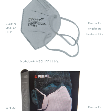
Preis nur für
N640574
Medi Inn
eingeloggte
FFP2
Kunden sichtbar
N640574 Medi Inn FFP2
Preis nur für
Refil 750