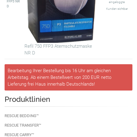
FFP3 NR
eingeloggte
D
Kunden sichtbar
Refil 750 FFP3 Atemschutzmaske
NR D
Bearbeitung Ihrer Bestellung bis 16 Uhr am gleichen
Arbeitstag. Ab einem Bestellwert von 200 EUR netto
Lieferung frei Haus innerhalb Deutschlands!
Produktlinien
RESCUE BEDDING™
RESCUE TRANSFER™
RESCUE CARRY™